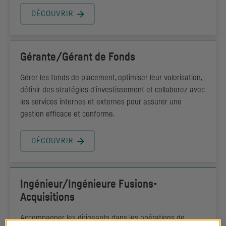
DÉCOUVRIR
Gérante/Gérant de Fonds
Gérer les fonds de placement, optimiser leur valorisation,
définir des stratégies d'investissement et collaborez avec
les services internes et externes pour assurer une
gestion efficace et conforme.
DÉCOUVRIR
Ingénieur/Ingénieure Fusions-
Acquisitions
Accompagner les dirigeants dans les opérations de