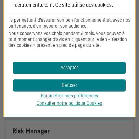
transmission et d'acquisition, conseiller sur les choix
recrutement.cic.fr : Ce site utilise des
cookies
.
stratégiques et assurer la défense des intérêts du client.
Ils permettent d’assurer son bon fonctionnement et, avec nos
partenaires, d’en mesurer son audience.
DÉCOUVRIR
Nous conservons vos choix pendant 6 mois. Vous pouvez à
tout moment changer d’avis en cliquant sur le lien « Gestion
des cookies » présent en pied de page du site.
Investisseuse/Investisseur
Financer les opérations haut-de-bilan des entreprises,
Accepter
négocier des opérations de cash-in et cash-out, et
assurer la qualité des relations avec les dirigeants et
Refuser
investisseurs.
Paramétrer mes préférences
Consulter notre politique
Cookies
DÉCOUVRIR
Risk Manager