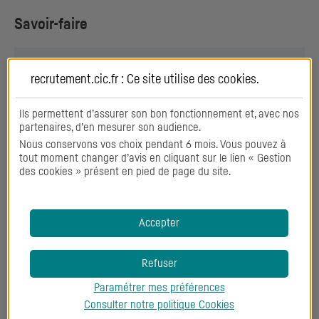
Savoir-faire
Analyse
recrutement.cic.fr : Ce site utilise des
cookies
.
Conseil
Ils permettent d’assurer son bon fonctionnement et, avec nos
partenaires, d’en mesurer son audience.
Gestion du temps réel
Nous conservons vos choix pendant 6 mois. Vous pouvez à
tout moment changer d’avis en cliquant sur le lien « Gestion
des cookies » présent en pied de page du site.
Information financière
Ingénierie financière
Accepter
Levée de fonds
Refuser
Modélisation
Paramétrer mes préférences
Consulter notre politique
Cookies
Montage d’opérations de financement