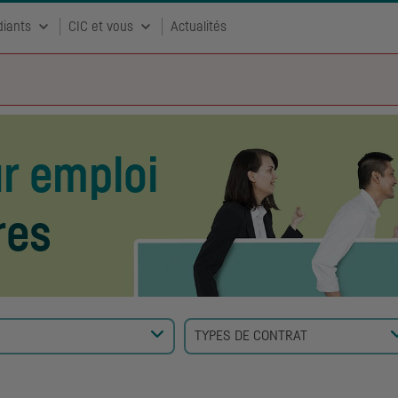
diants
CIC et vous
Actualités
ur emploi
res
TYPES DE CONTRAT
Aucun élément sélectionné