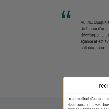
Au
CIC
, chaque 
de l'appui d'un 
développement d
agence et est s
collaborateurs.
recr
Ils permettent d’assurer s
Nous conservons vos choix 