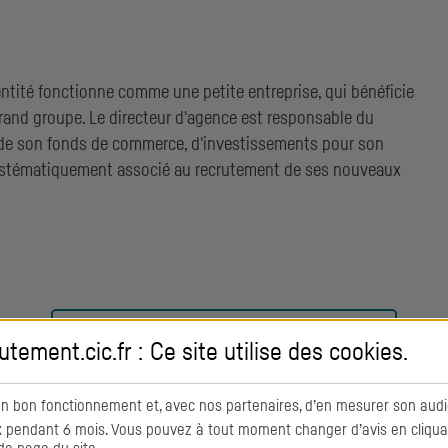
entité fonctionne comme une petite entreprise, qui bénéficie
grand groupe. Le directeur d'agence est responsable du
e son fonds de commerce, d'investissements pour son
ystématiquement associé au recrutement de ses nouveaux
VOIR TOUS NOS ENGAGEMENTS
RH
utement.cic.fr : Ce site utilise des
cookies
.
on bon fonctionnement et, avec nos partenaires, d’en mesurer son audi
pendant 6 mois. Vous pouvez à tout moment changer d’avis en cliquant