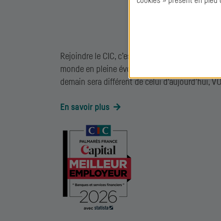
cookies » présent en pied 
Rejoindre le
CIC
, c’est choisir de participer à 
monde en pleine évolution. Si vous croyez que 
demain sera différent de celui d'aujourd’hui
En savoir plus