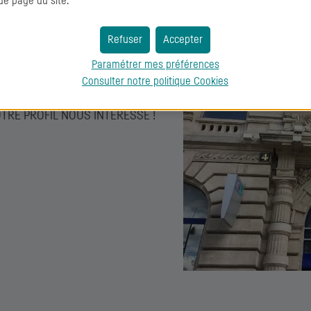
de page du site.
Qui sommes-nous ?
Refuser
Accepter
Paramétrer mes préférences
la construction d’un nouveau
Consulter notre politique
Cookies
le métier de la banque de
, VOTRE PROFIL NOUS INTÉRESSE !