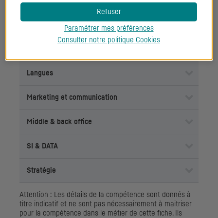
Droit
Refuser
Durabilité
Paramétrer mes préférences
Consulter notre politique
Cookies
Finance
Langues
Marketing et communication
Middle & back office
SI
& DATA
Stratégie
Attention : Les détails de la compétence sont donnés à
titre indicatif et ne sont pas nécessairement à maitriser
pour la compétence dans le métier de cette fiche. Ils