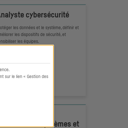
nalyste cybersécurité
otéger les données et le système, définir et
éliorer les dispositifs de sécurité, et
nsibiliser les équipes.
ence.
 sur le lien « Gestion des
DÉCOUVRIR
nformaticienne/
nformaticien systèmes et