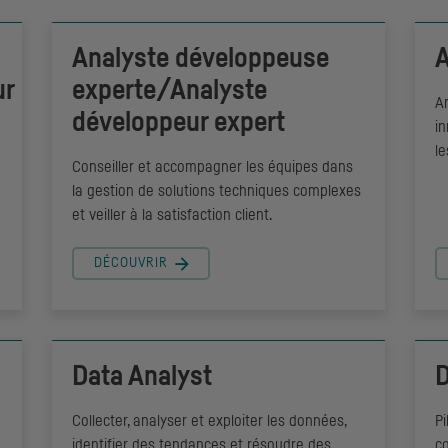
Analyste développeuse
A
ur
experte/Analyste
An
développeur expert
i
l
Conseiller et accompagner les équipes dans
la gestion de solutions techniques complexes
et veiller à la satisfaction client.
DÉCOUVRIR
Data Analyst
D
Collecter, analyser et exploiter les données,
Pi
identifier des tendances et résoudre des
co