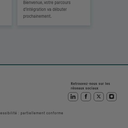
Bienvenue, votre parcours
d’intégration va débuter
prochainement.
Retrouvez-nous sur les
réseaux sociaux
Retrouvez-nous sur LinkedIn
Retrouvez-nous sur Facebo
Retrouvez-nous sur
Retrouvez
essibilité : partiellement conforme