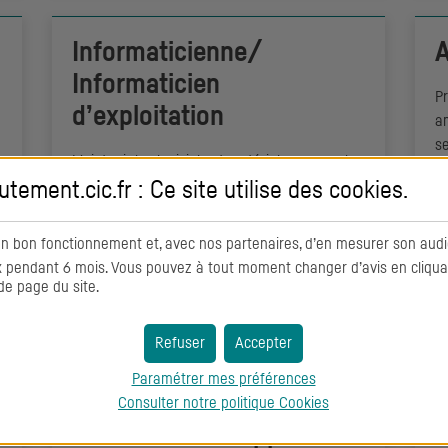
Informaticienne/
A
Informaticien
Pr
d’exploitation
am
se
Maintenir les logiciels et matériels, assurer la
disponibilité 24/7 des infrastructures et
utement.cic.fr : Ce site utilise des
cookies
.
traiter les incidents.
on bon fonctionnement et, avec nos partenaires, d’en mesurer son audi
pendant 6 mois. Vous pouvez à tout moment changer d’avis en cliquant
de page du site.
DÉCOUVRIR
Refuser
Accepter
Paramétrer mes préférences
Informaticienne/
I
Consulter notre politique
Cookies
Informaticien support
I