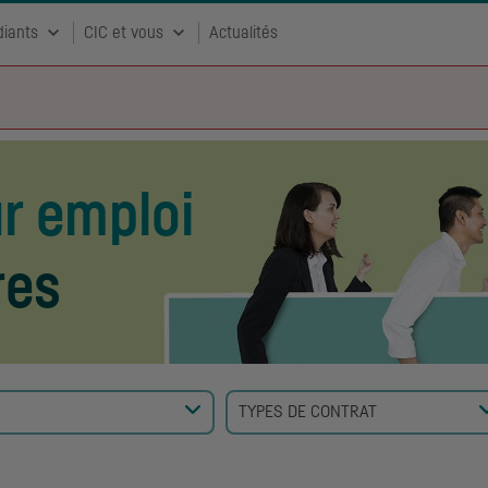
diants
CIC et vous
Actualités
ur emploi
res
TYPES DE CONTRAT
Aucun élément sélectionné