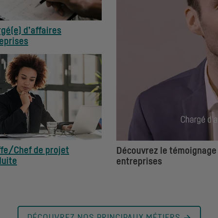
gé(e) d’affaires
eprises
fe/Chef de projet
Découvrez le témoignage v
uite
entreprises
DÉCOUVREZ NOS PRINCIPAUX MÉTIERS