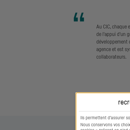
Au
CIC
, chaque 
de l'appui d'un 
développement d
agence et est s
collaborateurs.
recr
Ils permettent d’assurer s
Nous conservons vos choix 