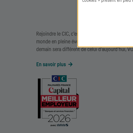
cookies » présent en pied 
Rejoindre le
CIC
, c’est choisir de participer à 
monde en pleine évolution. Si vous croyez que 
demain sera différent de celui d'aujourd’hui
En savoir plus