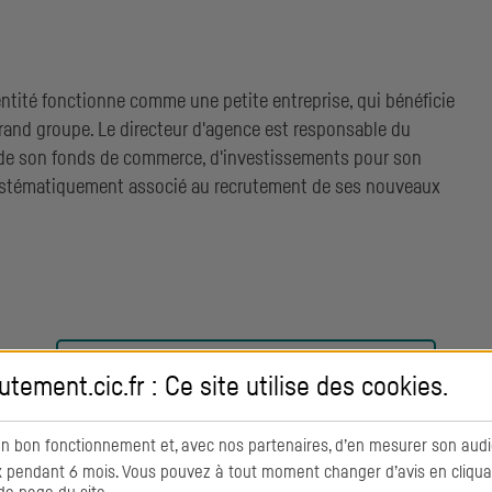
entité fonctionne comme une petite entreprise, qui bénéficie
grand groupe. Le directeur d'agence est responsable du
e son fonds de commerce, d'investissements pour son
ystématiquement associé au recrutement de ses nouveaux
VOIR TOUS NOS ENGAGEMENTS
RH
utement.cic.fr : Ce site utilise des
cookies
.
on bon fonctionnement et, avec nos partenaires, d’en mesurer son audi
pendant 6 mois. Vous pouvez à tout moment changer d’avis en cliquant