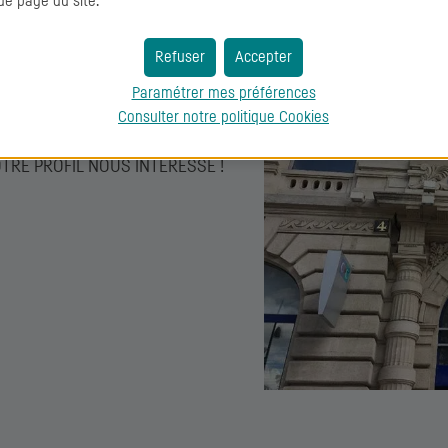
de page du site.
Qui sommes-nous ?
Refuser
Accepter
Paramétrer mes préférences
la construction d’un nouveau
Consulter notre politique
Cookies
le métier de la banque de
, VOTRE PROFIL NOUS INTÉRESSE !