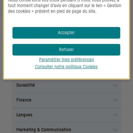
Nous conservons vos choix pendant 6 mois. Vous pouvez à
tout moment changer d’avis en cliquant sur le lien « Gestion
Vente
des cookies » présent en pied de page du site.
Accepter
Savoirs
Refuser
Conformité
Paramétrer mes préférences
Consulter notre politique
Cookies
Droit
Durabilité
Finance
Langues
Marketing & Communication