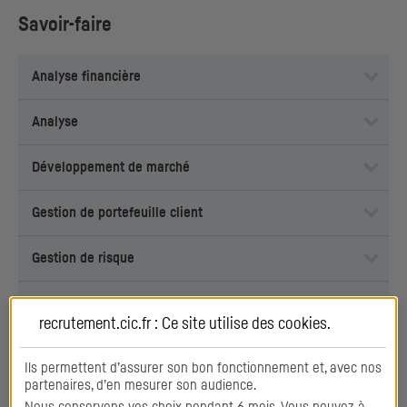
Savoir-faire
Analyse financière
Analyse
Développement de marché
Gestion de portefeuille client
Gestion de risque
Orientation client
recrutement.cic.fr : Ce site utilise des
cookies
.
Réseautage
Ils permettent d’assurer son bon fonctionnement et, avec nos
partenaires, d’en mesurer son audience.
Travail en équipe