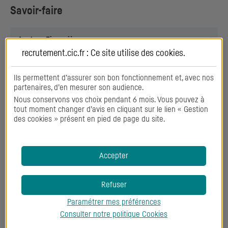
Savoir-faire
Analyse Financière
recrutement.cic.fr : Ce site utilise des
cookies
.
Maîtrise de risque
Ils permettent d’assurer son bon fonctionnement et, avec nos
partenaires, d’en mesurer son audience.
Management
Nous conservons vos choix pendant 6 mois. Vous pouvez à
tout moment changer d’avis en cliquant sur le lien « Gestion
Orientation Client
des cookies » présent en pied de page du site.
Pilotage
Accepter
Reporting
Refuser
Travail en équipe
Paramétrer mes préférences
Consulter notre politique
Cookies