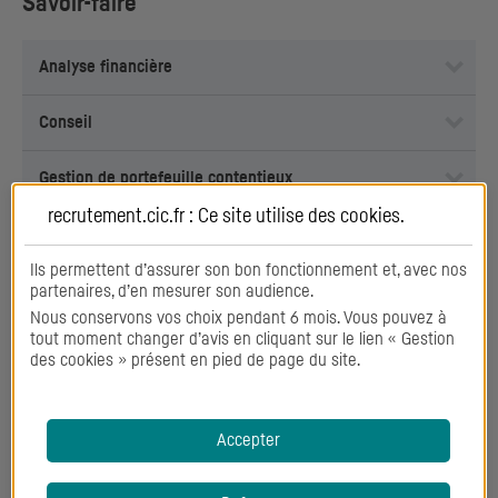
Savoir-faire
Analyse financière
Conseil
Gestion de portefeuille contentieux
recrutement.cic.fr : Ce site utilise des
cookies
.
Gestion de risque
Ils permettent d’assurer son bon fonctionnement et, avec nos
Gestion des recours, sinistres et litiges
partenaires, d’en mesurer son audience.
Nous conservons vos choix pendant 6 mois. Vous pouvez à
tout moment changer d’avis en cliquant sur le lien « Gestion
Négociation
des cookies » présent en pied de page du site.
Réseautage
Accepter
Travail en équipe