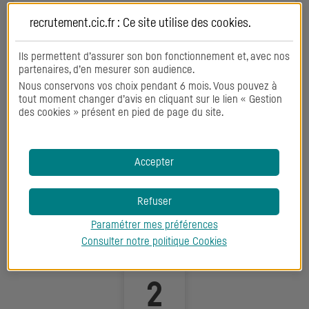
recrutement.cic.fr : Ce site utilise des
cookies
.
Votre candidature en 4 étapes
Ils permettent d’assurer son bon fonctionnement et, avec nos
partenaires, d’en mesurer son audience.
Nous conservons vos choix pendant 6 mois. Vous pouvez à
tout moment changer d’avis en cliquant sur le lien « Gestion
des cookies » présent en pied de page du site.
Accepter
Premier contact
Refuser
Vous avez postulé à une offre d’emploi et votre
Paramétrer mes préférences
candidature a retenu notre attention.
Consulter notre politique
Cookies