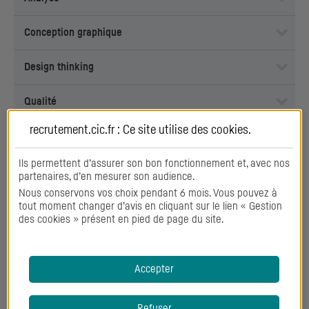
Conception graphique
Design thinking
Qualité
recrutement.cic.fr : Ce site utilise des
cookies
.
Gestion de produit
Ils permettent d’assurer son bon fonctionnement et, avec nos
Innovation
partenaires, d’en mesurer son audience.
Nous conservons vos choix pendant 6 mois. Vous pouvez à
Marketing opérationnel
tout moment changer d’avis en cliquant sur le lien « Gestion
des cookies » présent en pied de page du site.
Négociation
Accepter
Orientation client
Refuser
Pilotage