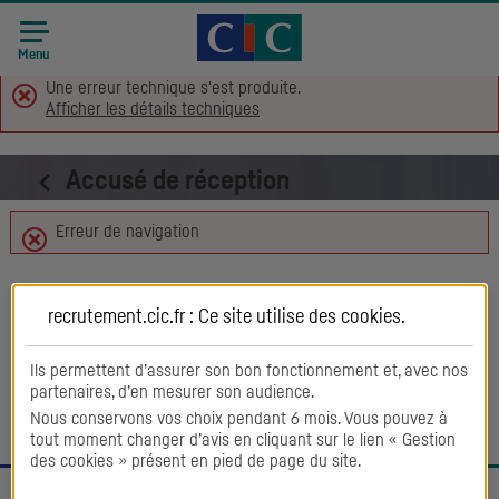
Accueil CIC
Recrutement
Menu
Une erreur technique s'est produite.
Afficher les détails techniques
Accusé de réception
Erreur de navigation
Retour aux offres
recrutement.cic.fr : Ce site utilise des
cookies
.
Ils permettent d’assurer son bon fonctionnement et, avec nos
partenaires, d’en mesurer son audience.
Nous conservons vos choix pendant 6 mois. Vous pouvez à
tout moment changer d’avis en cliquant sur le lien « Gestion
des cookies » présent en pied de page du site.