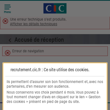
Accueil CIC
Recrutement
Menu
Une erreur technique s'est produite.
Afficher les détails techniques
Accusé de réception
Erreur de navigation
Retour aux offres
recrutement.cic.fr : Ce site utilise des
cookies
.
Ils permettent d’assurer son bon fonctionnement et, avec nos
partenaires, d’en mesurer son audience.
Nous conservons vos choix pendant 6 mois. Vous pouvez à
tout moment changer d’avis en cliquant sur le lien « Gestion
des cookies » présent en pied de page du site.