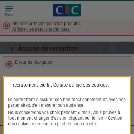
Accueil CIC
Recrutement
Menu
Une erreur technique s'est produite.
Afficher les détails techniques
Accusé de réception
Erreur de navigation
Retour aux offres
recrutement.cic.fr : Ce site utilise des
cookies
.
Ils permettent d’assurer son bon fonctionnement et, avec nos
partenaires, d’en mesurer son audience.
Nous conservons vos choix pendant 6 mois. Vous pouvez à
tout moment changer d’avis en cliquant sur le lien « Gestion
des cookies » présent en pied de page du site.