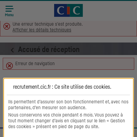
Accueil CIC
Recrutement
Menu
Une erreur technique s'est produite.
Afficher les détails techniques
Accusé de réception
Erreur de navigation
Retour aux offres
recrutement.cic.fr : Ce site utilise des
cookies
.
Ils permettent d’assurer son bon fonctionnement et, avec nos
partenaires, d’en mesurer son audience.
Nous conservons vos choix pendant 6 mois. Vous pouvez à
tout moment changer d’avis en cliquant sur le lien « Gestion
des cookies » présent en pied de page du site.