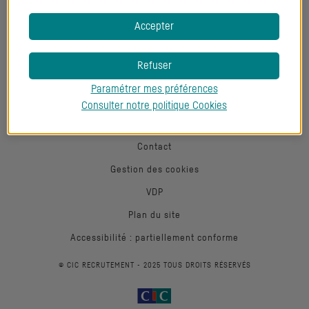
Accepter
Retrouvez-nous sur les réseaux sociaux
Refuser
Retrouvez-nous sur LinkedIn
Retrouvez-nous sur Facebook
Retrouvez-nous sur Twitter
Retrouvez-nous sur Instagra
Paramétrer mes préférences
Mentions légales
Consulter notre politique
Cookies
Données personnelles
Contact
Gestion des cookies
VDP
Plan du site
Accessibilité : partiellement conforme
© CIC RECRUTEMENT - 2025 TOUS DROITS RÉSERVÉS