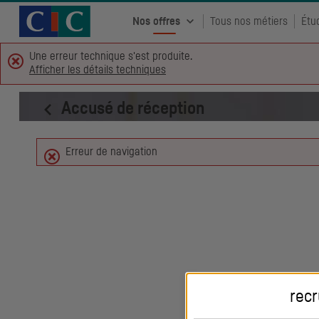
Accueil CIC
Recrutement
Nos offres
Tous nos métiers
Étu
Une erreur technique s'est produite.
Afficher les détails techniques
Accusé de réception
Erreur de navigation
recr