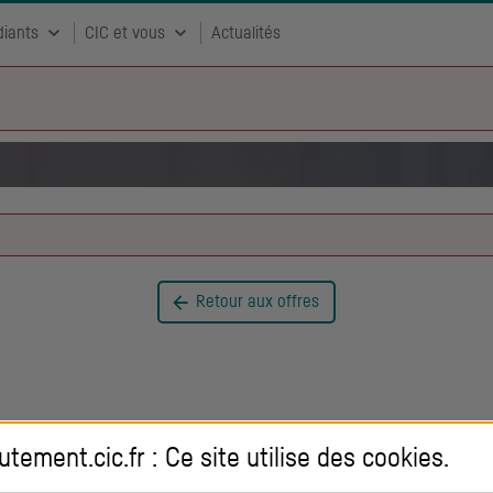
diants
CIC et vous
Actualités
Retour aux offres
utement.cic.fr : Ce site utilise des
cookies
.