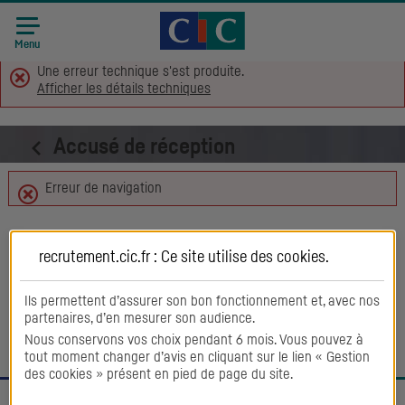
Accueil CIC
Recrutement
Menu
Une erreur technique s'est produite.
Afficher les détails techniques
Accusé de réception
Erreur de navigation
Retour aux offres
recrutement.cic.fr : Ce site utilise des
cookies
.
Ils permettent d’assurer son bon fonctionnement et, avec nos
partenaires, d’en mesurer son audience.
Nous conservons vos choix pendant 6 mois. Vous pouvez à
tout moment changer d’avis en cliquant sur le lien « Gestion
des cookies » présent en pied de page du site.