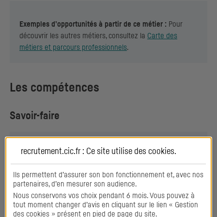
Exemples d’opportunités à partir de ce métier :
Pour
découvrir les autres métiers, consultez la
Carte des
métiers et parcours professionnels
.
Les compétences
Savoir-faire
Développement de marché
recrutement.cic.fr : Ce site utilise des
cookies
.
Family office
Ils permettent d’assurer son bon fonctionnement et, avec nos
partenaires, d’en mesurer son audience.
Gestion de risque
Nous conservons vos choix pendant 6 mois. Vous pouvez à
tout moment changer d’avis en cliquant sur le lien « Gestion
des cookies » présent en pied de page du site.
Ingénierie financière