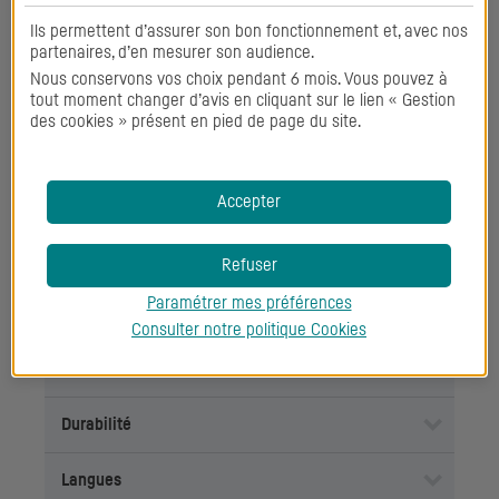
Ils permettent d’assurer son bon fonctionnement et, avec nos
Orientation client interne
partenaires, d’en mesurer son audience.
Nous conservons vos choix pendant 6 mois. Vous pouvez à
Qualité
tout moment changer d’avis en cliquant sur le lien « Gestion
des cookies » présent en pied de page du site.
Support
Travail en équipe
Accepter
Refuser
Savoirs
Paramétrer mes préférences
Consulter notre politique
Cookies
Conformité
Durabilité
Langues