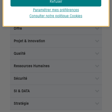
Refuser
Marketing & Communication
Paramétrer mes préférences
Consulter notre politique
Cookies
Middle & Back Office
Offre
Projet & Innovation
Qualité
Ressources Humaines
Sécurité
SI
& DATA
Stratégie