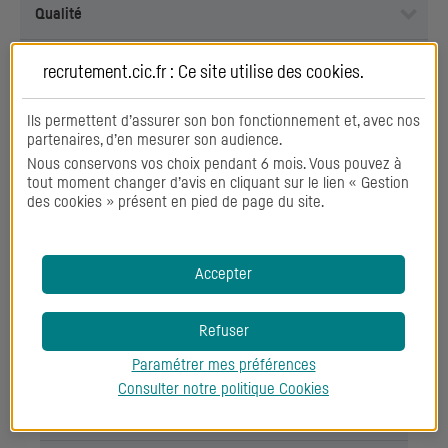
Qualité
Reporting
recrutement.cic.fr : Ce site utilise des
cookies
.
Travail en équipe
Ils permettent d’assurer son bon fonctionnement et, avec nos
partenaires, d’en mesurer son audience.
Nous conservons vos choix pendant 6 mois. Vous pouvez à
Veille
tout moment changer d’avis en cliquant sur le lien « Gestion
des cookies » présent en pied de page du site.
Savoirs
Accepter
Conformité
Refuser
Paramétrer mes préférences
Droit
Consulter notre politique
Cookies
Durabilité