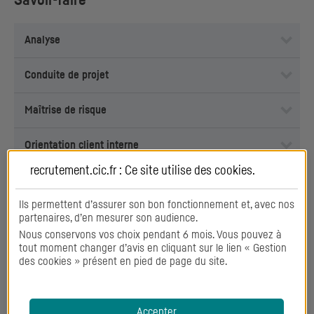
Savoir-faire
Analyse
Conduite de projet
Maîtrise de risque
Orientation client interne
recrutement.cic.fr : Ce site utilise des
cookies
.
Pilotage
Ils permettent d’assurer son bon fonctionnement et, avec nos
Planification
partenaires, d’en mesurer son audience.
Nous conservons vos choix pendant 6 mois. Vous pouvez à
tout moment changer d’avis en cliquant sur le lien « Gestion
Reporting
des cookies » présent en pied de page du site.
Accepter