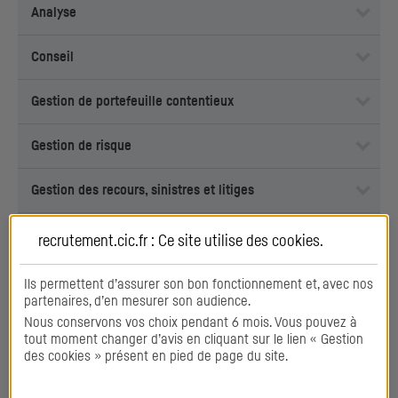
Analyse
Conseil
Gestion de portefeuille contentieux
Gestion de risque
Gestion des recours, sinistres et litiges
Négociation
recrutement.cic.fr : Ce site utilise des
cookies
.
Qualité
Ils permettent d’assurer son bon fonctionnement et, avec nos
partenaires, d’en mesurer son audience.
Nous conservons vos choix pendant 6 mois. Vous pouvez à
Travail en équipe
tout moment changer d’avis en cliquant sur le lien « Gestion
des cookies » présent en pied de page du site.