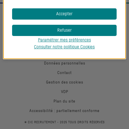
Accepter
Refuser
Retrouvez-nous sur les réseaux sociaux
Paramétrer mes préférences
Retrouvez-nous sur LinkedIn
Retrouvez-nous sur Facebook
Retrouvez-nous sur Twitter
Retrouvez-nous sur Instagra
Consulter notre politique
Cookies
Mentions légales
Données personnelles
Contact
Gestion des cookies
VDP
Plan du site
Accessibilité : partiellement conforme
© CIC RECRUTEMENT - 2025 TOUS DROITS RÉSERVÉS